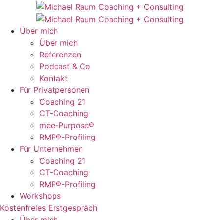
Zum
Inhalt
springen
Über mich
Über mich
Referenzen
Podcast & Co
Kontakt
Für Privatpersonen
Coaching 21
CT-Coaching
mee-Purpose®
RMP®-Profiling
Für Unternehmen
Coaching 21
CT-Coaching
RMP®-Profiling
Workshops
Kostenfreies Erstgespräch
Über mich